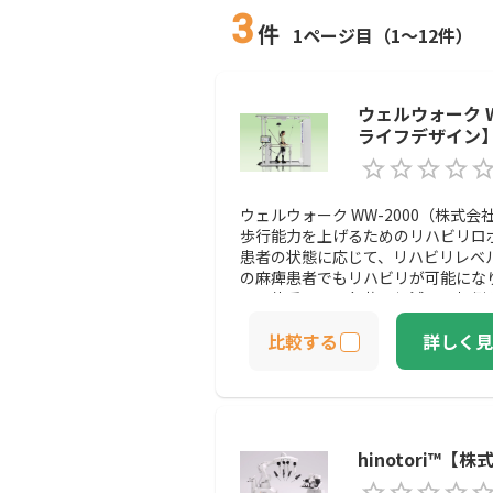
3
件
1ページ目（1～12件）
ウェルウォーク 
ライフデザイン
ウェルウォーク WW-2000（株式
歩行能力を上げるためのリハビリロ
患者の状態に応じて、リハビリレベ
の麻痺患者でもリハビリが可能にな
って体重による負荷を軽減し、転倒
確保されているので安心です。自分
比較する
詳しく見
たり、収集したデータを参照したり
モチベーションを維持することもで
できる環境を整えたい施設は、導入
hinotori™