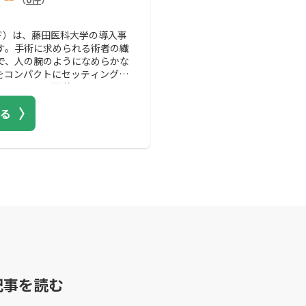
ロイド）は、藤田医科大学の導入事
す。手術に求められる術者の繊
で、人の腕のようになめらかな
をコンパクトにセッティングで
くとることが可能で、ストレス
精細画像で細部まで精密に把握
る
してくれます。
記事を読む