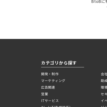
BtoB
カテゴリから探す
開発・制作
会
マーケティング
助
広告関連
環
営業
セ
ITサービス
イ