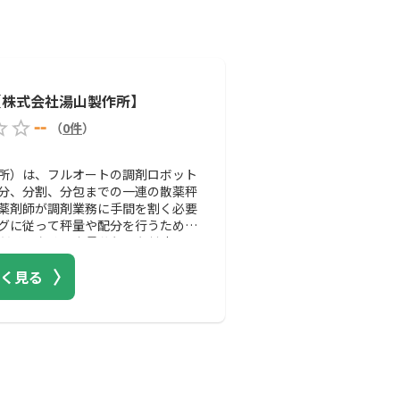
Ⅱ【株式会社湯山製作所】
--
（
0
件
）
作所）は、フルオートの調剤ロボット
分、分割、分包までの一連の散薬秤
薬剤師が調剤業務に手間を割く必要
グに従って秤量や配分を行うため、
だけでなく、少量分包にも対応して
も沿うことが可能です。患者との時
く見る
めたい薬局におすすめのロボットで