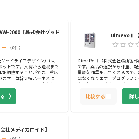
WW-2000【株式会社グッド
DimeRo
】
--
（
0
件
）
会社グッドライフデザイン）は、
DimeRoⅡ（株式会社湯山製
ボットです。入院から退院まで
です。薬品の選択から秤量、配
ルを調整することができ、重度
量調剤作業をしてくれるので、
ります。体幹支持ハーネスによ
はなくなります。プログラミン
防止ハーネスによって安全性も
人為的ミスを防ぐことができる
の歩行状況をモニターで確認し
いるので、どの患者のニーズに
る
比較する
詳し
しながらリハビリできるため、
間を多くとって、接客の質を高
きます。患者が楽しくリハビリ
す。
を検討してみてください。
【株式会社メディカロイド】
--
（
0
件
）