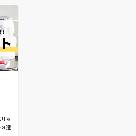
メリッ
ト３選