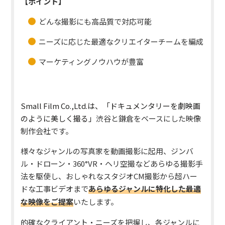
【ポイント】
どんな撮影にも高品質で対応可能
ニーズに応じた最適なクリエイターチームを編成
マーケティングノウハウが豊富
Small Film Co.,Ltd.は、「
ドキュメンタリーを劇映画
のように美しく撮る
」
渋谷と鎌倉をベースにした映像
制作会社です。
様々なジャンルの写真家を動画撮影に起用、ジンバ
ル・ドローン・360°VR・ヘリ空撮などあらゆる撮影手
法を駆使し、おしゃれなスタジオCM撮影から超ハー
ドな工事ビデオまで
あらゆるジャンルに特化した
最適
な映像をご提案
いたします。
的確なクライアント・ニーズを把握し、各ジャンルに