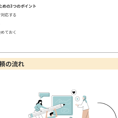
ための3つのポイント
で対応する
る
決めておく
頼の流れ