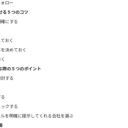
フォロー
せる５つのコツ
明確にする
る
えておく
体を決めておく
おく
ぶ際の５つのポイント
検討する
する
ェックする
ールを明確に提示してくれる会社を選ぶ
場