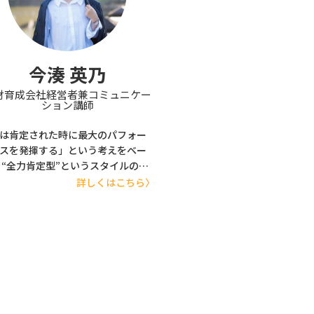
uTube制作、テレビ評論を主とした
執筆、広報P Rコンサルタント、講
ど多方面で活動。上智大学文学部
学科非常勤講師。公共コミュニケ
今湊 英乃
ョン学会会員として地域メディア
いて学び、顔ハメパネルをライフ
財育成会社経営者兼コミュニケー
ション講師
クとして研究している。近著に
クセス、登録が劇的に増える！
は肯定された時に最⼤のパフォー
画制作」プロの仕掛け52』（日本
スを発揮する」という考えをベー
出版社）
 “全⼒肯定型”というスタイルの研
 19 年間実施。 ⼝コミとご紹介だけ
詳しくはこちら〉
受講者 7 万⼈の実績。リピート率
8%。 ⽇本航空国際線 CA 時代、機
売での経験で「接客＆売る」こと
意であると確信。 アパレル業界に
し、⼀般社員から⼀気に店⻑へ昇
マネジメントを学ぶ。 接客も、⼀
働く仲間とのコミュニケーション
愛」があってこそ豊かになる、の