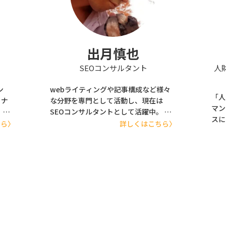
草鞋
Yo
記事
演な
新聞
出月慎也
ーシ
につ
SEOコンサルタント
人
ワー
『ア
ン
webライティングや記事構成など様々
「⼈
「動
ョナ
な分野を専門として活動し、現在は
マン
実業
、株
SEOコンサルタントとして活躍中。 ラ
スに
イターとして記事構成や監修など約600
ちら〉
詳しくはこちら〉
修を
格
件の依頼を請け負ってきた中で「修正
で総
ーを
依頼は0件」の実績。 フリーランスとし
は9
工学
て活躍したい個人、集客や成約率を高
内販
ティ
めたい企業まで幅広く「結果に繋が
が得
る」コンサルが可能。
転職
テ
進。
デザ
緒に
』
も「