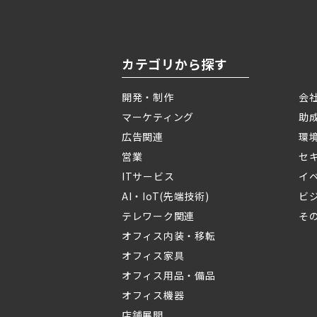
カテゴリから探す
開発・制作
会
マーケティング
助
広告関連
環
営業
セ
ITサービス
イ
AI・IoT(先端技術)
ビ
テレワーク関連
そ
オフィス内装・移転
オフィス家具
オフィス用品・備品
オフィス機器
店舗展開