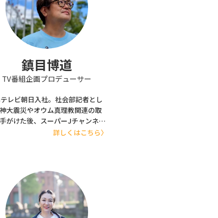
鎮目博道
TV番組企画プロデューサー
年テレビ朝日入社。社会部記者とし
神大震災やオウム真理教関連の取
手がけた後、スーパーJチャンネ
スーパーモーニング、報道ステー
詳しくはこちら〉
ンなどのディレクターを経てプロ
ーサーに。中国・朝鮮半島取材や
リカ同時多発テロなどを始め海外
を多く手がける。また、ABEMAの
ビス立ち上げに参画。
bemaPrime」、「Wの悲喜劇」な
番組を企画・プロデュース。2019
月に独立し、放送番組のみならず、