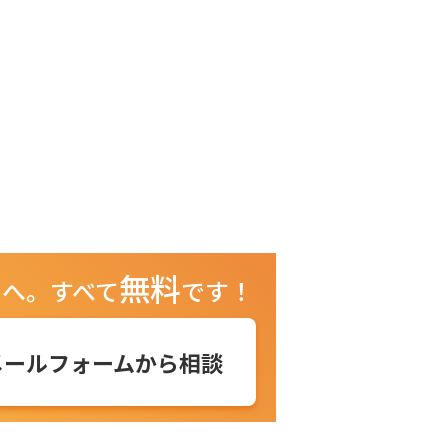
ハウとマインドを 広めるために⼤
修会社 JAL アカデミー株式会社に
。 のちに独⽴し、株式会社リエゾ
メーヌを設⽴。仲間に⽀えられて
者兼現役のトッププレイヤー。 リ
ンユメーヌは⽇本語で「⼈とのつ
の意味。 いまみなとひでの、
⼈ブランドとして 40 代からの⼥性
気になる「40代からのシンデレラ
ッド」も展開中。 会社公式サイト
はこちら：https://www.liaisons-
aines.com/
無料
ュへ。
すべて
です！
メールフォームから相談