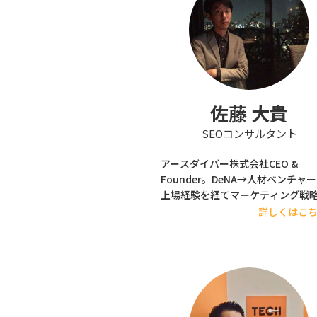
佐藤 大貴
SEOコンサルタント
アースダイバー株式会社CEO &
Founder。DeNA→人材ベンチャ
上場経験を経てマーケティング戦
ンサル企業を設立。広くいう所のSa
詳しくはこ
が好き。日頃のベンチャー企業経
通じて感じる「助かったこと」「
していること」など、リアルな目
情報共有する。