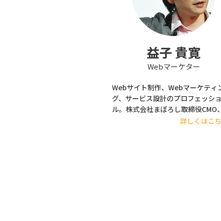
兼エンジニア兼営業という３足の
益子 貴寛
Webマーケター
Webサイト制作、Webマーケティ
グ、サービス設計のプロフェッシ
ル。株式会社まぼろし取締役CMO
式会社メンバーズ キャリアカンパニー
詳しくはこ
技術顧問、全日本能率連盟登録資
「Web検定」プロジェクトメンバ
務める。元・金沢工業大学大学院 
研究科 客員教授。Google アナリ
クス認定資格者（GAIQ）。著書に
『Web標準の教科書』（秀和シス
ム）、『いちばんよくわかるWeb
インの基本きちんと入門【第2版】
（SBクリエイティブ）ほか多数。