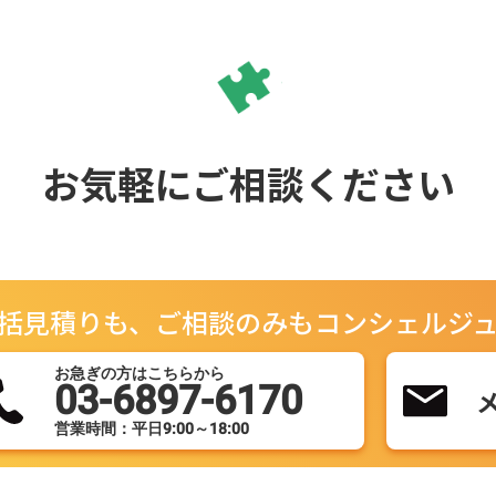
ノウ
⼿研
⼊社
ンユ
経営
エゾ
ながり」
お気軽にご相談ください
の個
が元
メソ
URL
hum
括見積りも、ご相談のみもコンシェルジ
お急ぎの方はこちらから
03-6897-6170
営業時間：平日9:00～18:00