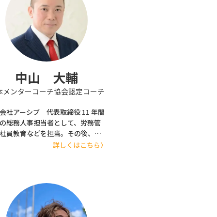
中山 大輔
本メンターコーチ協会認定コーチ
会社アーシブ 代表取締役 11 年間
の総務人事担当者として、労務管
社員教育などを担当。その後、研
社に転職し日本全国で延べ2,000 時
詳しくはこちら〉
上の社員研修の実施に携わる。 既
修を外注していた企業が今までと
う研修を実施したい、という依頼
く、一般的な研修スタイルではな
体感型の研修が評判を呼んでい