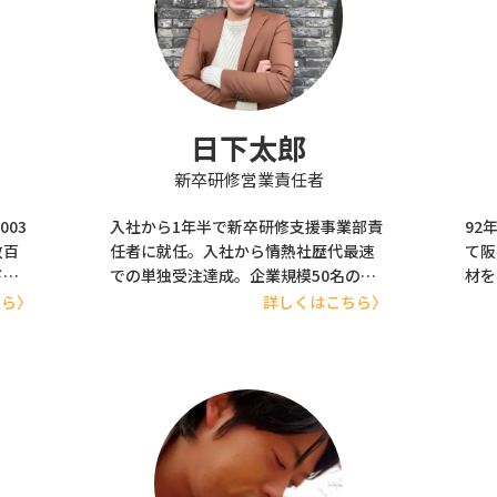
日下太郎
新卒研修営業責任者
03
入社から1年半で新卒研修支援事業部責
92
数百
任者に就任。入社から情熱社歴代最速
て阪
ドソ
での単独受注達成。企業規模50名のＩ
材を
基幹
Ｔベンチャーから企業規模3000名以上
ル、
ちら〉
詳しくはこちら〉
テム
の金融機関まで幅広い規模、業種を担
ショ
当し、高い評価を獲得。ロジカルで会
デュ
して
社や自分の未来の話をするのが好きな
アメ
アツい性格。「日下さんと一緒に仕事
取材
現
ができてよかったです！」というお褒
サー
つ、
めの言葉をいただけることが仕事の喜
「A
も行
び。 【詳細はこちらから】
どの
https://www.jyounetsu.co.jp/
年8