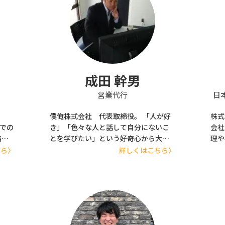
成田 幹男
営業代行
日
僕俺株式会社 代表取締役。 「人が好
株式
ーでの
き」「色々な人と話して自分にないこ
会社
略コ
とを学びたい」という好奇心から大手
理や
aS
通信会社で飛び込み営業を経験。 様々
修会
ちら〉
詳しくはこちら〉
営を
な商品を売るためのスキルを身につけ
間以
気に
るため、消火器、冠婚葬祭の互助会、
に研
線で
教材など転職をした会社の数は30社以
は違
上。 営業は自分の天職だと思い、僕俺
が多
株式会社を設立。
く、
る。