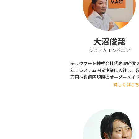
大沼俊哉
システムエンジニア
テックマート株式会社代表取締役 20
年：システム開発企業に入社し、
万円～数億円規模のオーダーメイ
フトの開発業務に従事。その後、
詳しくはこ
系生産管理システムや工場系シス
の開発に多く参画する。 2014年：シス
テム・ヒーローズ合同会社を起業
独立。 2017年：事業拡大によりテック
マート株式会社に組織・商号変更。 
在は、システム開発業を主としつ
ITプロジェクトのサポート業など
う。 他のエンジニアにはない物：社長