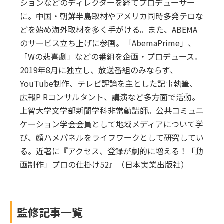
ションなどのディレクターを経てプロデューサー
に。中国・朝鮮半島取材やアメリカ同時多発テロな
どを始め海外取材を多く手がける。また、ABEMA
のサービス立ち上げに参画。「AbemaPrime」、
「Wの悲喜劇」などの番組を企画・プロデュース。
2019年8月に独立し、放送番組のみならず、
YouTube制作、テレビ評論を主とした記事執筆、
広報P Rコンサルタント、講演など多方面で活動。
上智大学文学部新聞学科非常勤講師。公共コミュニ
ケーション学会会員として地域メディアについて学
び、顔ハメパネルをライフワークとして研究してい
る。近著に『アクセス、登録が劇的に増える！「動
画制作」プロの仕掛け52』（日本実業出版社）
監修記事一覧