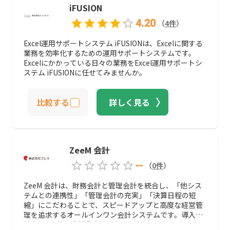
iFUSION
4.20
（
4
件
）
Excel運用サポートシステム iFUSIONは、Excelに関する
業務を効率化するための運用サポートシステムです。
Excelにかかっている日々の業務をExcel運用サポートシ
ステム iFUSIONに任せてみませんか。
比較する
詳しく見る
ZeeM 会計
--
（
0
件
）
ZeeM 会計は、財務会計と管理会計を統合し、「他シス
テムとの連携性」「管理会計の充実」「決算日程の短
縮」にこだわることで、スピードアップと高度な経営管
理を追求するオールインワン会計システムです。導入実
績も2,000社と実績豊富なシステムなので、ぜひおすす