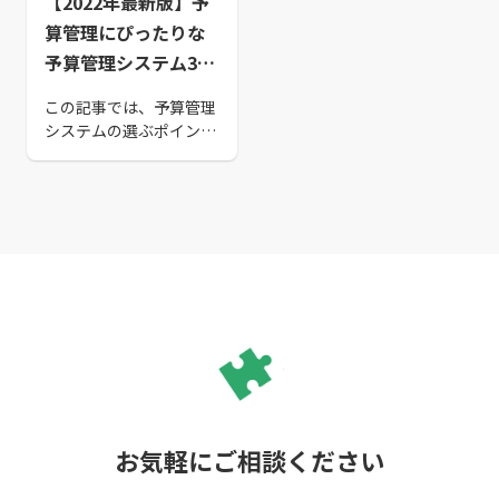
【2022年最新版】予
算管理にぴったりな
予算管理システム30
選
この記事では、予算管理
システムの選ぶポイント
を10個と、おすすめの予
算管理システムを30個紹
介しています。 自社に見
合った予算管理システム
かどうかは一度問い合わ
せを行ってみましょう。
正しく予実管理を行い、
事業推進に集中できるよ
う、慎重に選定してくだ
さいね。
お気軽にご相談ください