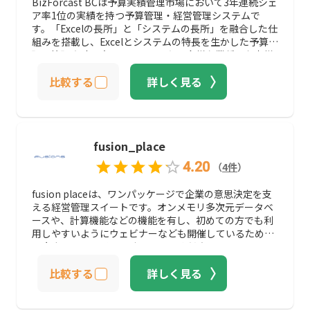
BizForcast BCは予算実績管理市場において3年連続シェ
ア率1位の実績を持つ予算管理・経営管理システムで
す。「Excelの長所」と「システムの長所」を融合した仕
組みを搭載し、Excelとシステムの特長を生かした予算管
理・管理会計を実現します。また、多様な業種のお客様
へのコンサルティングを通じて得た経験を活かし、お客
比較する
詳しく見る
様に合ったご支援を提案してくれます。外部システムと
のデータ連携や多言語対応など、機能も充実しており、
特にグループ会社との情報管理や予算作成での業務効率
化などにお困りの方にはおすすめのサービスです。
fusion_place
4.20
（
4
件
）
fusion placeは、ワンパッケージで企業の意思決定を支
える経営管理スイートです。オンメモリ多次元データベ
ースや、計算機能などの機能を有し、初めての方でも利
用しやすいようにウェビナーなども開催しているため、
一度ホームページを閲覧してみてください。
比較する
詳しく見る