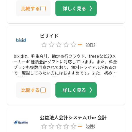
めします。
比較する
詳しく見る
ビサイド
--
（
0
件
）
bixidは、弥生会計、勘定奉行クラウド、freeeなど20メ
ーカー40種類会計ソフトに対応しています。また、料金
プランも複数用意されており、無料トライアルがあるの
で一度試してみたい方にはおすすめです。また、初めて
予算管理システムを利用する方は、フリープランから始
めるのも良いでしょう。
比較する
詳しく見る
公益法人会計システムThe 会計
--
（
0
件
）