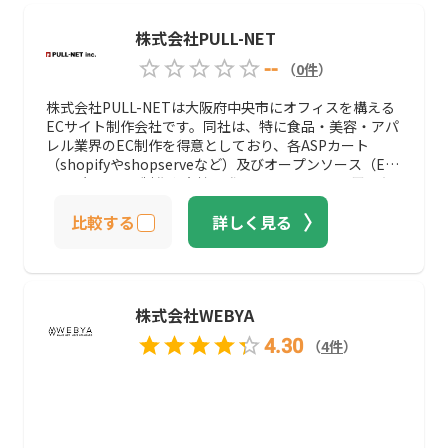
株式会社PULL-NET
--
（
0
件
）
株式会社PULL-NETは大阪府中央市にオフィスを構える
ECサイト制作会社です。同社は、特に食品・美容・アパ
レル業界のEC制作を得意としており、各ASPカート
（shopifyやshopserveなど）及びオープンソース（EC-
CUBE）による制作や自社開発のPULL-SHOP2を用いた
独自ECサイトの制作も可能です。 また、SEO対策や広告
比較する
詳しく見る
運用、SNS集客などを社内で実践し、100%インバウン
ド営業を行うほどの集客ノウハウがあることも安心要素
の一つ。 商品撮影のための自社スタジオも所有している
ため、比較的安価で撮影対応。食品関係の企業であれ
ば、自社ECサイトの「Jururi」へ無料掲載やInstagram
株式会社WEBYA
での宣伝も行ってくれる魅力ある企業です。
4.30
（
4
件
）