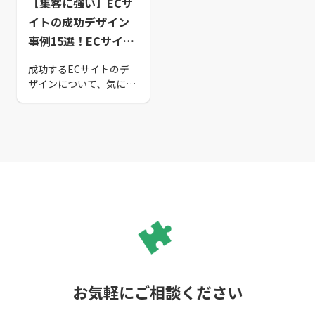
【集客に強い】ECサ
イトの成功デザイン
事例15選！ECサイト
のデザインの仕方も
成功するECサイトのデ
紹介
ザインについて、気にな
る方は多いのではないで
しょうか。 本記事では
ECサイトの成功事例を
用いて、ECサイトの重要
性、必要となる機能やデ
ザインの仕方についてご
紹介します。ECサイトの
デザインで悩んでいる方
は必見です。
お気軽にご相談ください