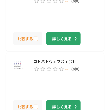
--
（
0
件
）
比較する
詳しく見る
コトバトウェブ合同会社
--
（
0
件
）
比較する
詳しく見る