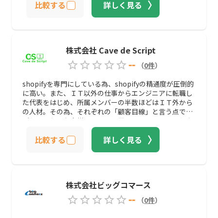
比較する
詳しく見る
るため、同社では企業様のご要望を丁寧にヒアリング
し、ECマーケティング視点による詳細な分析で状況を把
握したのちに、企業様に合った（オーダーメイドで）高
品質なECサイト構築の提供を目指しています。 また同社
は、データ分析／広告運用／SEO対策／SNS運用／メル
株式会社 Cave de Script
マガ配信などのECサイト運用も得意としているため、
ECサイトリリース後の販促支援も一気通貫で依頼できる
--
（
0
件
）
ことが魅力の一つとなっています。 さらに主要モール・
主要カートASPに対応可能なことや、企業様専用のチー
shopifyを専門にしている為、shopifyの精通度が圧倒的
ムで手厚くサポートしてもらえることから、初めてのEC
に高い。また、ＩＴ以外の仕事からエンジニアに転職し
サイト制作を検討されている方や、サポートの質にこだ
た代表をはじめ、所属メンバーの半数ほどはＩＴ外から
わる方におすすめな会社と言えるでしょう。
の人材。その為、それぞれの「顧客目線」と言う点で、
どうやったらお客様にとって運用し易いのか？と言う点
を追及する事に長けています。運用の手間が少なく成れ
比較する
詳しく見る
ば、売上アップの為に使える時間が増えていきます。売
上アップの為の支援もお任せください。
株式会社ビッグコマース
--
（
0
件
）