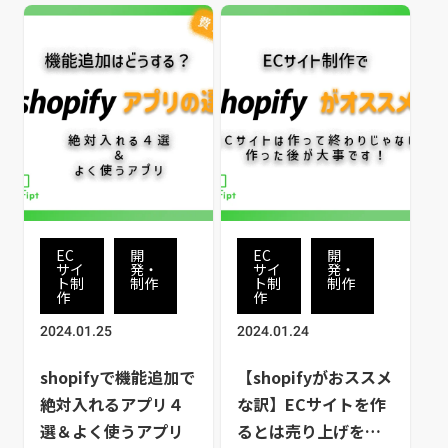
イト制作、運営まで一貫
転換する事業者も出てき
サポート 「そこにしかな
ています。そんなECサイ
い美味しいモノを全国
トの成否を握る、制作会
へ」 「オンライン通販を
社の選び方についてご紹
始めたいけど、何から手
介します。また、ECサイ
を付けていいかわからな
トの出店を自社サイトで
い」 「商品のブランディ
行う時と、またはモール
ング手法に悩んでいる」
出店をする時でのメリッ
こんなお悩みを抱えてい
ト・デメリットについて
る方はいらっしゃいませ
も解説していますので、
んか？ 食品のオンライン
ECサイト制作を行う際
ショップならビッグコマ
の参考にしてみてくださ
EC
開
EC
開
ースへぜひご相談くださ
い。
サイ
発・
サイ
発・
ト制
制作
ト制
制作
い。
作
作
2024.01.25
2024.01.24
shopifyで機能追加で
【shopifyがおススメ
絶対入れるアプリ４
な訳】ECサイトを作
選＆よく使うアプリ
るとは売り上げを作