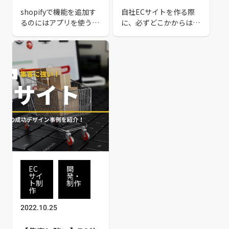
る事
shopifyで機能を追加す
自社ECサイトを作る際
るのにはアプリを使う事
に、必ずどこかからは提
も非常に多いです！が、
案が来ると思われる
数千個もあるアプリから
「shopify」ですが、な
選ぶのも大変です。そこ
んでおススメなのか？を
で絶対的に入れるアプリ
「ECサイトを作る＝売
４選と、よく追加になる
り上げを作る」と言う視
アプリを費用感も踏まえ
点で考えてみましょう！
てご紹介します。
EC
開
サイ
発・
ト制
制作
作
2022.10.25