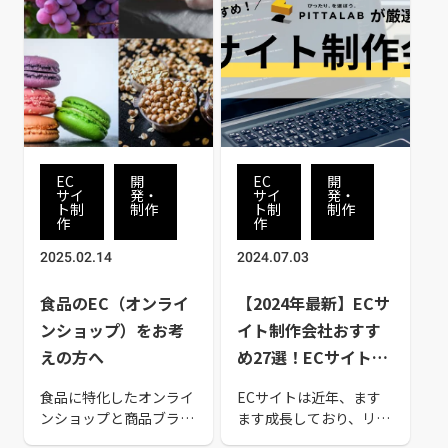
EC
開
EC
開
サイ
発・
サイ
発・
ト制
制作
ト制
制作
作
作
2025.02.14
2024.07.03
食品のEC（オンライ
【2024年最新】ECサ
ンショップ）をお考
イト制作会社おすす
えの方へ
め27選！ECサイト制
作の特徴や制作会社
食品に特化したオンライ
ECサイトは近年、ます
の選び方も解説
ンショップと商品ブラン
ます成長しており、リア
ディング デザインからサ
ル店舗からECサイトへ