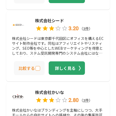
株式会社シード
3.20
（
3
件
）
株式会社シードは東京都千代田区にオフィスを構えるEC
サイト制作会社です。同社はアフィリエイトやリスティ
ング、SEO等を中心としたWEBマーケティングを得意と
しており、ステム受託開発専門のシステム会社にはな
い、売り上げを上げるECサイトに必要なノウハウを生か
したECサイトの設計が可能です。 また、事業戦略などの
比較する
詳しく見る
設計の段階から、デザイン制作などの構築、データ解析
やシステム保守などの運用までを一括してサポート可能
です。 オープンソースであるEC-CUBEのインテグレー
トパートナーにも認定されており、基幹システムとの連
携が必要なECサイト構築の際にも、大規模な開発費用
株式会社かいな
や、無駄なライセンス料を発生させずに構築が可能で
す。 また、EC-CUBE以外のASPカートや、Shopify等を
2.80
（
3
件
）
用いた構築も可能な制作会社です。
株式会社かいなはブランディングを主軸にしつつ、大手
モールからの自社サイトへの移植や、その後の集客許可