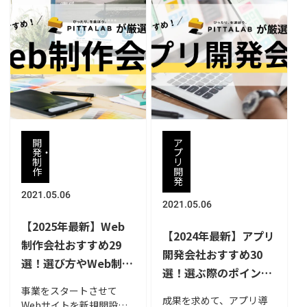
開
ア
発・
プ
制
リ
作
開
発
2021.05.06
2021.05.06
【2025年最新】Web
【2024年最新】アプリ
制作会社おすすめ29
開発会社おすすめ30
選！選び方やWeb制作
選！選ぶ際のポイント
の相場も解説
や開発の流れ、メリッ
事業をスタートさせて
成果を求めて、アプリ導
Webサイトを新規開設し