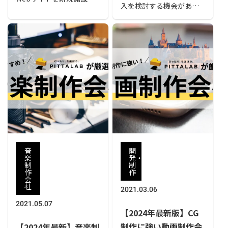
トも解説
入を検討する機会がある
たり、既存サイトをリニ
かもしれません。ですが
ューアルしたりする際、
アプリ開発はノウハウが
外部の制作会社に依頼す
なければ難しいもので
ることが多いのではない
す。そこで当ページで
でしょうか。本記事では
は、アプリ開発を依頼す
Web制作会社のおすすめ
る会社を選ぶ際のポイン
や選び方をご紹介しま
トや頼れる会社をまとめ
す。また、Web制作の費
てご紹介します。また、
用相場や依頼する前に確
アプリ開発の流れやアプ
認することも解説してい
リ開発をするメリットに
るので、制作会社選びの
ついても解説しているの
参考にしてみてくださ
で、アプリ開発を検討し
い。
ている方はぜひ参考にし
音
開
てみてください。
楽
発・
制
制
作
作
会
社
2021.03.06
2021.05.07
【2024年最新版】CG
制作に強い動画制作会
【2024年最新】音楽制